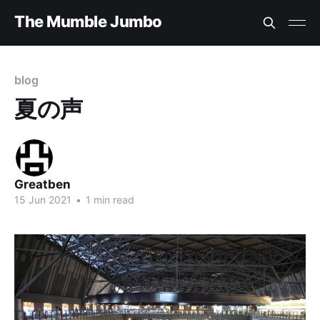
The Mumble Jumbo
blog
夏の声
Greatben
15 Jun 2021
•
1 min read