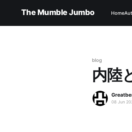
The Mumble Jumbo
Home
Au
blog
内陸
Greatbe
08 Jun 20