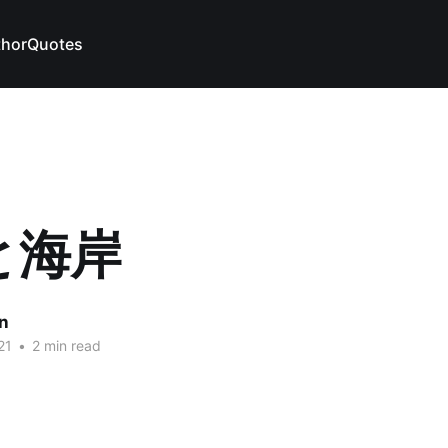
thor
Quotes
と海岸
n
21
•
2 min read