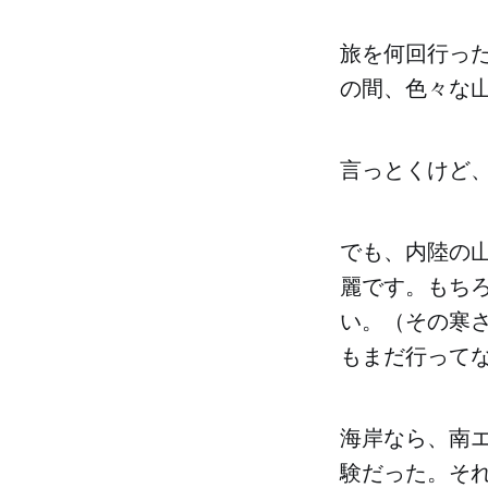
旅を何回行っ
の間、色々な
言っとくけど
でも、内陸の
麗です。もち
い。（その寒
もまだ行って
海岸なら、南
験だった。そ