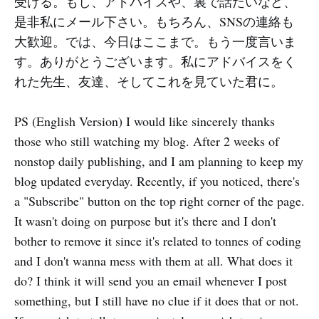
受ける。もし、アドバイスや、裏で話たいなど、
是非私にメール下さい。もちろん、SNSの連絡も
大歓迎。では、今日はここまで。もう一度言いま
す。ありがとうございます。私にアドバイスをく
れた先生、友達、そしてこれを見ていた君に。
PS (English Version) I would like sincerely thanks
those who still watching my blog. After 2 weeks of
nonstop daily publishing, and I am planning to keep my
blog updated everyday. Recently, if you noticed, there's
a "Subscribe" button on the top right corner of the page.
It wasn't doing on purpose but it's there and I don't
bother to remove it since it's related to tonnes of coding
and I don't wanna mess with them at all. What does it
do? I think it will send you an email whenever I post
something, but I still have no clue if it does that or not.