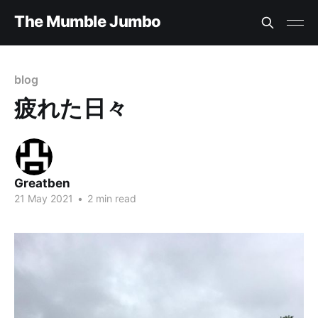
The Mumble Jumbo
blog
疲れた日々
Greatben
21 May 2021
•
2 min read